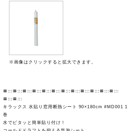
※画像はクリックすると拡大できます。
〓:::〓:::〓:::〓:::〓:::〓:::〓:::〓:::〓:::〓:::〓:::〓:::
〓:::〓:::
キラックス 水貼り窓用断熱シート 90×180cm #MD001 1
巻
水でピタッと簡単貼り付け！
コールドドラフトを抑える気泡シート。