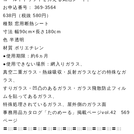
お申込番号： 369-3564
638円（税抜 580円）
種類 窓用断熱シート
寸法 幅90cm×長さ180cm
色 半透明
材質 ポリエチレン
●使用期限：約6ヵ月
●使用できない場所：網入りガラス、
真空二重ガラス・熱線吸収・反射ガラスなどの特殊なガ
ラス、
すりガラス・凹凸のあるガラス・ガラス飛散防止フィル
ムを貼ってあるガラス、
特殊処理されているガラス、屋外側のガラス面
事務用品カタログ「たのめーる」掲載ページvol.42 569
ページ
〓:::〓:::〓:::〓:::〓:::〓:::〓:::〓:::〓:::〓:::〓:::〓:::