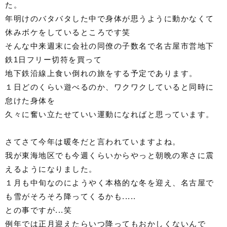
た。
年明けのバタバタした中で身体が思うように動かなくて
休みボケをしているところです笑
そんな中来週末に会社の同僚の子数名で名古屋市営地下
鉄1日フリー切符を買って
地下鉄沿線上食い倒れの旅をする予定であります。
１日どのくらい遊べるのか、ワクワクしていると同時に
怠けた身体を
久々に奮い立たせていい運動になればと思っています。
さてさて今年は暖冬だと言われていますよね。
我が東海地区でも今週くらいからやっと朝晩の寒さに震
えるようになりました。
１月も中旬なのにようやく本格的な冬を迎え、名古屋で
も雪がそろそろ降ってくるかも.....
との事ですが...笑
例年では正月迎えたらいつ降ってもおかしくないんで